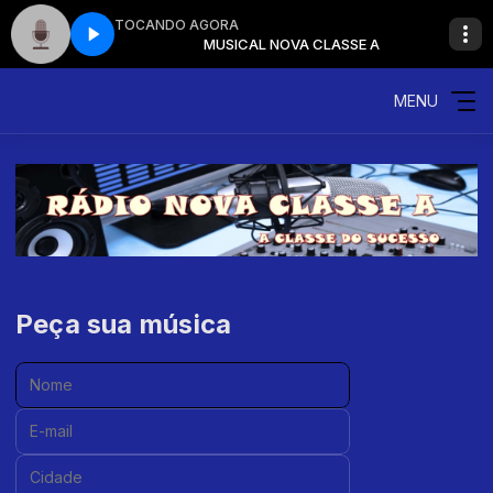
TOCANDO AGORA
VA CLASSE A
MUSICAL NOVA CLASSE A
MENU
Peça sua música
Nome:
E-mail:
Cidade: